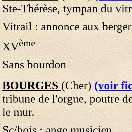
Ste-Thérèse, tympan du vitr
Vitrail : annonce aux berger
ème
XV
Sans bourdon
BOURGES
(Cher)
(voir f
tribune de l'orgue, poutre de
le mur.
Sc/bois : ange musicien