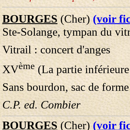
BOURGES
(Cher)
(voir f
Ste-Solange, tympan du vitr
Vitrail : concert d'anges
ème
XV
(La partie inférieure
Sans bourdon, sac de forme
C.P. ed. Combier
BOURGES
(Cher)
(voir f