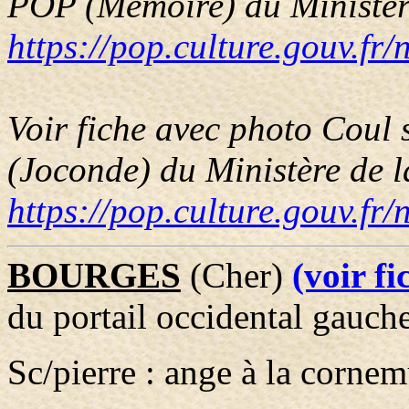
POP (Mémoire) du Ministère
https://pop.culture.gouv.f
Voir fiche avec photo Coul
(Joconde) du Ministère de l
https://pop.culture.gouv.f
BOURGES
(Cher)
(voir f
du portail occidental gauch
Sc/pierre : ange à la corne