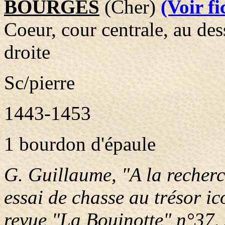
BOURGES
(Cher)
(Voir f
Coeur, cour centrale, au dess
droite
Sc/pierre
1443-1453
1 bourdon d'épaule
G. Guillaume, "A la reche
essai de chasse au trésor i
revue "La Bouinotte" n°37,