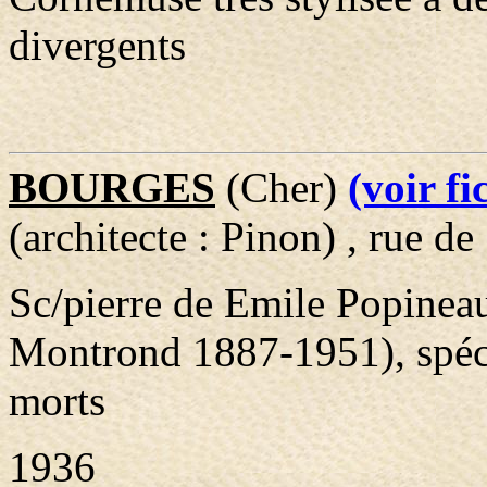
divergents
BOURGES
(Cher)
(voir f
(architecte : Pinon) , rue d
Sc/pierre de Emile Popinea
Montrond 1887-1951), spéc
morts
1936