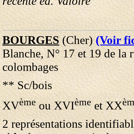
récente ed. Valoire
BOURGES
(Cher)
(Voir f
Blanche, N° 17 et 19 de la 
colombages
** Sc/bois
ème
ème
èm
XV
ou XVI
et XX
2 représentations identifia