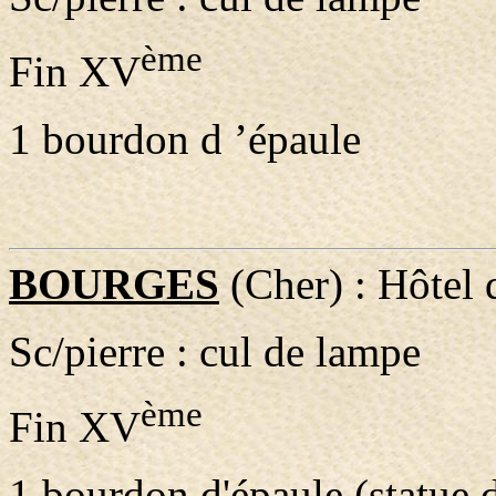
ème
Fin XV
1 bourdon d ’épaule
BOURGES
(Cher) : Hôtel 
Sc/pierre : cul de lampe
ème
Fin XV
1 bourdon d'épaule (statue 