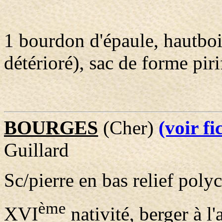
1 bourdon d'épaule, hautboi
détérioré), sac de forme pir
BOURGES
(Cher)
(voir f
Guillard
Sc/pierre en bas relief pol
ème
XVI
nativité, berger à l'