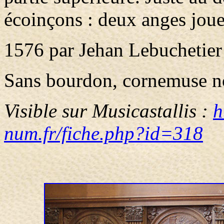
écoinçons : deux anges jouen
1576 par Jehan Lebuchetier
Sans bourdon, cornemuse no
Visible sur Musicastallis :
h
num.fr/fiche.php?id=318