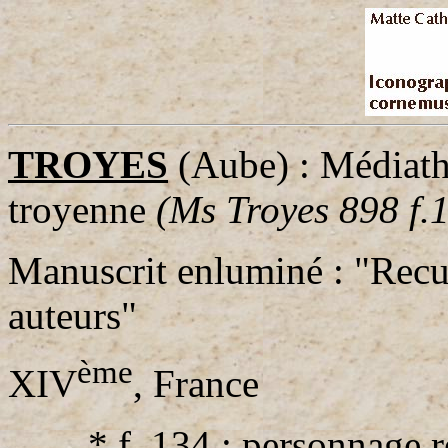
TROYES
(Aube) : Médiath
troyenne
(Ms Troyes 898 f.1
Manuscrit enluminé : "Recue
auteurs"
ème
XIV
, France
* f. 134 : personnage r