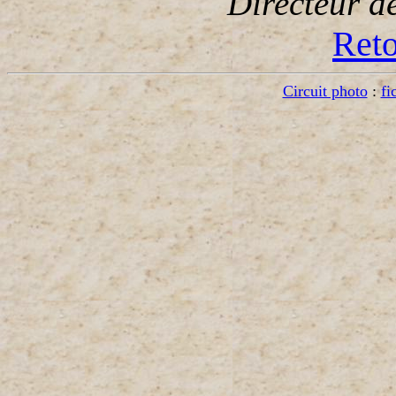
Directeur d
Reto
Circuit photo
:
fi