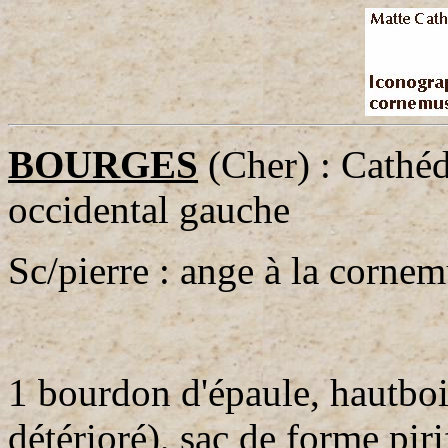
BOURGES
(Cher) : Cathéd
occidental gauche
Sc/pierre : ange à la corne
1 bourdon d'épaule, hautboi
détérioré), sac de forme pir