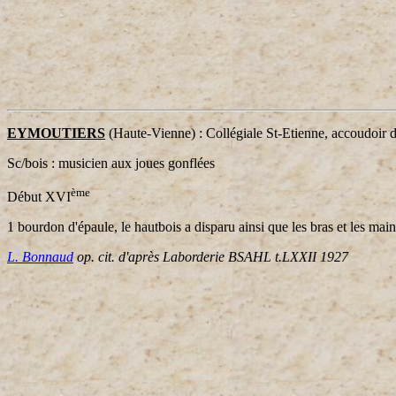
EYMOUTIERS
(Haute-Vienne) : Collégiale St-Etienne, accoudoir de
Sc/bois : musicien aux joues gonflées
ème
Début XVI
1 bourdon d'épaule, le hautbois a disparu ainsi que les bras et les mai
L. Bonnaud
op. cit. d'après Laborderie BSAHL t.LXXII 1927