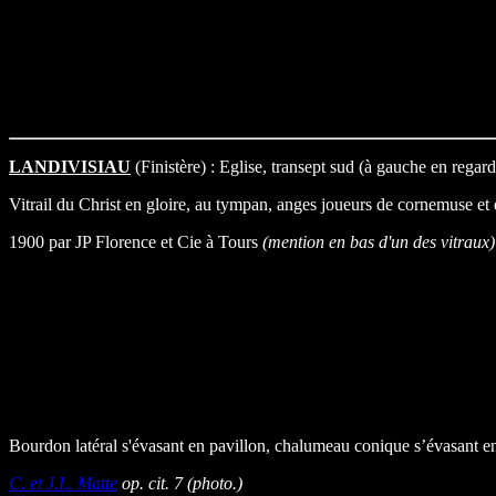
LANDIVISIAU
(Finistère) : Eglise, transept sud (à gauche en regard
Vitrail du Christ en gloire, au tympan, anges joueurs de cornemuse et d
1900 par JP Florence et Cie à Tours
(mention en bas d'un des vitraux)
Bourdon latéral s'évasant en pavillon, chalumeau conique s’évasant e
C. et J.L. Matte
op. cit. 7 (photo.)