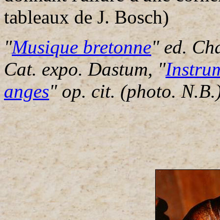
tableaux de J. Bosch)
"
Musique bretonne
" ed. Ch
Cat. expo. Dastum, "
Instru
anges
" op. cit. (photo. N.B.