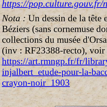
https://pop.culture.gouv.f
Nota :
Un dessin de la tête e
Béziers (sans cornemuse donc
collections du musée d'Ors
(inv : RF23388-recto), voir
https://art.rmngp.fr/fr/libra
injalbert_etude-pour-la-bac
crayon-noir_1903