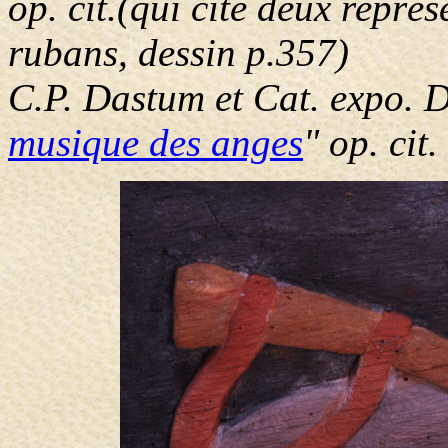
op. cit.(qui cite deux repr
rubans, dessin p.357)
C.P. Dastum et Cat. expo. 
musique des anges
" op. cit.