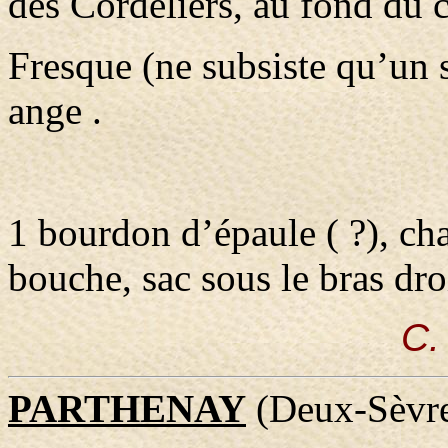
des Cordeliers, au fond du 
Fresque (ne subsiste qu’un 
ange .
1 bourdon d’épaule ( ?), ch
bouche, sac sous le bras dro
C.
PARTHENAY
(Deux-Sèvr