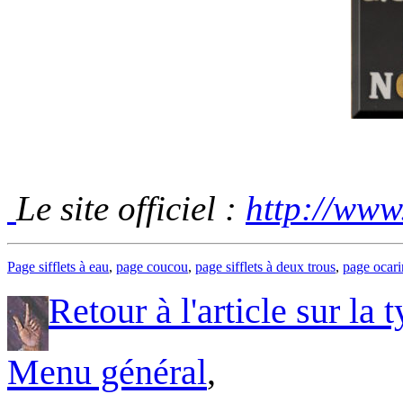
Le site officiel :
http://www
Page sifflets à eau
,
page coucou
,
page sifflets à deux trous
,
page ocari
Retour à l'article sur la
Menu général
,